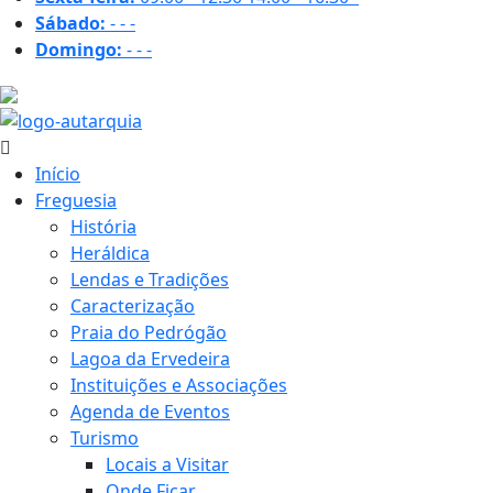
Sábado:
-
-
-
Domingo:
-
-
-
19.4 ºC
Início
Freguesia
História
Heráldica
Lendas e Tradições
Caracterização
Praia do Pedrógão
Lagoa da Ervedeira
Instituições e Associações
Agenda de Eventos
Turismo
Locais a Visitar
Onde Ficar