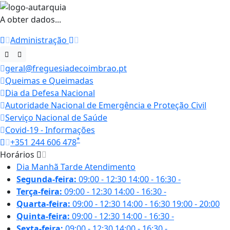
A obter dados...
Administração
geral@freguesiadecoimbrao.pt
Queimas e Queimadas
Dia da Defesa Nacional
Autoridade Nacional de Emergência e Proteção Civil
Serviço Nacional de Saúde
Covid-19 - Informações
*
+351 244 606 478
Horários
Dia
Manhã
Tarde
Atendimento
Segunda-feira:
09:00 - 12:30
14:00 - 16:30
-
Terça-feira:
09:00 - 12:30
14:00 - 16:30
-
Quarta-feira:
09:00 - 12:30
14:00 - 16:30
19:00 - 20:00
Quinta-feira:
09:00 - 12:30
14:00 - 16:30
-
Sexta-feira:
09:00 - 12:30
14:00 - 16:30
-