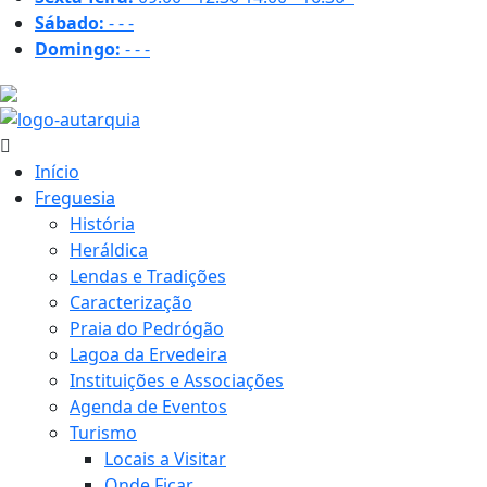
Sábado:
-
-
-
Domingo:
-
-
-
28.2 ºC
Início
Freguesia
História
Heráldica
Lendas e Tradições
Caracterização
Praia do Pedrógão
Lagoa da Ervedeira
Instituições e Associações
Agenda de Eventos
Turismo
Locais a Visitar
Onde Ficar