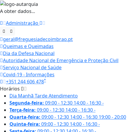
A obter dados...
Administração
geral@freguesiadecoimbrao.pt
Queimas e Queimadas
Dia da Defesa Nacional
Autoridade Nacional de Emergência e Proteção Civil
Serviço Nacional de Saúde
Covid-19 - Informações
*
+351 244 606 478
Horários
Dia
Manhã
Tarde
Atendimento
Segunda-feira:
09:00 - 12:30
14:00 - 16:30
-
Terça-feira:
09:00 - 12:30
14:00 - 16:30
-
Quarta-feira:
09:00 - 12:30
14:00 - 16:30
19:00 - 20:00
Quinta-feira:
09:00 - 12:30
14:00 - 16:30
-
Sexta-feira:
09:00 - 12:30
14:00 - 16:30
-