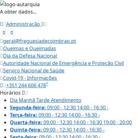
A obter dados...
Administração
geral@freguesiadecoimbrao.pt
Queimas e Queimadas
Dia da Defesa Nacional
Autoridade Nacional de Emergência e Proteção Civil
Serviço Nacional de Saúde
Covid-19 - Informações
*
+351 244 606 478
Horários
Dia
Manhã
Tarde
Atendimento
Segunda-feira:
09:00 - 12:30
14:00 - 16:30
-
Terça-feira:
09:00 - 12:30
14:00 - 16:30
-
Quarta-feira:
09:00 - 12:30
14:00 - 16:30
19:00 - 20:00
Quinta-feira:
09:00 - 12:30
14:00 - 16:30
-
Sexta-feira:
09:00 - 12:30
14:00 - 16:30
-