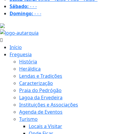
Sábado:
-
-
-
Domingo:
-
-
-
26.4 ºC
Início
Freguesia
História
Heráldica
Lendas e Tradições
Caracterização
Praia do Pedrógão
Lagoa da Ervedeira
Instituições e Associações
Agenda de Eventos
Turismo
Locais a Visitar
Onde Ficar