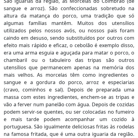
São iguarias da região, as Morcelas do Coimbrão (de
sangue e arroz). São confeccionadas sobretudo na
altura da matança do porco, uma tradição que só
algumas famílias mantêm. Muitos dos utensílios
utilizados pelos nossos avós, ou nossos pais foram
caindo em desuso, sendo substituídos por outros com
efeito mais rápido e eficaz, o cebolão é exemplo disso,
era uma arma esguia e aguçada para matar o porco, o
chambaril ou o tabuleiro das tripas são outros
utensílios que permanecem apenas na memória dos
mais velhos. As morcelas têm como ingredientes o
sangue e a gordura do porco, arroz e especiarias
(cravo, cominhos e sal). Depois de preparada uma
massa com estes ingredientes, enchem-se as tripas e
vão a ferver num panelão com água. Depois de cozidas
podem servir-se quentes, ou ser colocadas no fumeiro
e mais tarde podem acompanhar um cozido à
portuguesa. São igualmente deliciosas fritas às rodelas
na famosa fritada, que é uma outra iguaria da região.