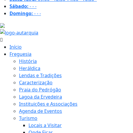
Sábado:
-
-
-
Domingo:
-
-
-
21 ºC
Início
Freguesia
História
Heráldica
Lendas e Tradições
Caracterização
Praia do Pedrógão
Lagoa da Ervedeira
Instituições e Associações
Agenda de Eventos
Turismo
Locais a Visitar
Onde Ficar