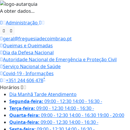
A obter dados...
Administração
geral@freguesiadecoimbrao.pt
Queimas e Queimadas
Dia da Defesa Nacional
Autoridade Nacional de Emergência e Proteção Civil
Serviço Nacional de Saúde
Covid-19 - Informações
*
+351 244 606 478
Horários
Dia
Manhã
Tarde
Atendimento
Segunda-feira:
09:00 - 12:30
14:00 - 16:30
-
Terça-feira:
09:00 - 12:30
14:00 - 16:30
-
Quarta-feira:
09:00 - 12:30
14:00 - 16:30
19:00 - 20:00
Quinta-feira:
09:00 - 12:30
14:00 - 16:30
-
Sexta-feira:
09:00 - 12:30
14:00 - 16:30
-