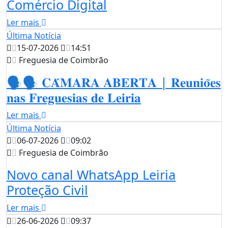
Comércio Digital
Ler mais
Última Notícia
15-07-2026
14:51
Freguesia de Coimbrão
🗣️🗣️ 𝐂𝐀̂𝐌𝐀𝐑𝐀 𝐀𝐁𝐄𝐑𝐓𝐀 | 𝐑𝐞𝐮𝐧𝐢𝐨̃𝐞𝐬
𝐧𝐚𝐬 𝐅𝐫𝐞𝐠𝐮𝐞𝐬𝐢𝐚𝐬 𝐝𝐞 𝐋𝐞𝐢𝐫𝐢𝐚
Ler mais
Última Notícia
06-07-2026
09:02
Freguesia de Coimbrão
Novo canal WhatsApp Leiria
Proteção Civil
Ler mais
26-06-2026
09:37