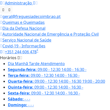
Administração
geral@freguesiadecoimbrao.pt
Queimas e Queimadas
Dia da Defesa Nacional
Autoridade Nacional de Emergência e Proteção Civil
Serviço Nacional de Saúde
Covid-19 - Informações
*
+351 244 606 478
Horários
Dia
Manhã
Tarde
Atendimento
Segunda-feira:
09:00 - 12:30
14:00 - 16:30
-
Terça-feira:
09:00 - 12:30
14:00 - 16:30
-
Quarta-feira:
09:00 - 12:30
14:00 - 16:30
19:00 - 20:00
Quinta-feira:
09:00 - 12:30
14:00 - 16:30
-
Sexta-feira:
09:00 - 12:30
14:00 - 16:30
-
Sábado:
-
-
-
Domingo:
-
-
-