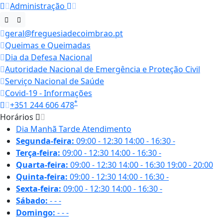
Administração
geral@freguesiadecoimbrao.pt
Queimas e Queimadas
Dia da Defesa Nacional
Autoridade Nacional de Emergência e Proteção Civil
Serviço Nacional de Saúde
Covid-19 - Informações
*
+351 244 606 478
Horários
Dia
Manhã
Tarde
Atendimento
Segunda-feira:
09:00 - 12:30
14:00 - 16:30
-
Terça-feira:
09:00 - 12:30
14:00 - 16:30
-
Quarta-feira:
09:00 - 12:30
14:00 - 16:30
19:00 - 20:00
Quinta-feira:
09:00 - 12:30
14:00 - 16:30
-
Sexta-feira:
09:00 - 12:30
14:00 - 16:30
-
Sábado:
-
-
-
Domingo:
-
-
-