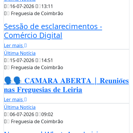
16-07-2026
13:11
Freguesia de Coimbrão
Sessão de esclarecimentos -
Comércio Digital
Ler mais
Última Notícia
15-07-2026
14:51
Freguesia de Coimbrão
🗣️🗣️ 𝐂𝐀̂𝐌𝐀𝐑𝐀 𝐀𝐁𝐄𝐑𝐓𝐀 | 𝐑𝐞𝐮𝐧𝐢𝐨̃𝐞𝐬
𝐧𝐚𝐬 𝐅𝐫𝐞𝐠𝐮𝐞𝐬𝐢𝐚𝐬 𝐝𝐞 𝐋𝐞𝐢𝐫𝐢𝐚
Ler mais
Última Notícia
06-07-2026
09:02
Freguesia de Coimbrão