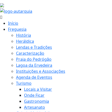
26.5 ºC
Início
Freguesia
História
Heráldica
Lendas e Tradições
Caracterização
Praia do Pedrógão
Lagoa da Ervedeira
Instituições e Associações
Agenda de Eventos
Turismo
Locais a Visitar
Onde Ficar
Gastronomia
Artesanato